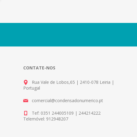
CONTATE-NOS
Rua Vale de Lobos,65 | 2410-078 Leiria |
Portugal
comercial@condensadonumerico.pt
Tef: 0351 244005109 | 244214222
Telemóvel: 912948207