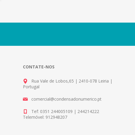
CONTATE-NOS
Rua Vale de Lobos,65 | 2410-078 Leiria |
Portugal
comercial@condensadonumerico.pt
Tef: 0351 244005109 | 244214222
Telemóvel: 912948207