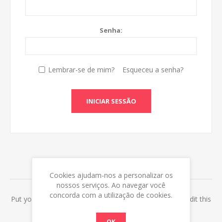
Senha:
Lembrar-se de mim?
Esqueceu a senha?
INICIAR SESSÃO
ABOUT LOGIN / REGISTRATION
Cookies ajudam-nos a personalizar os
nossos serviços. Ao navegar você
concorda com a utilização de cookies.
Put your login / registration information here. You can edit this
in the admin site.
OK